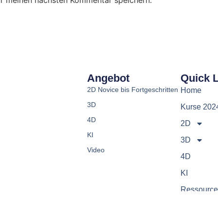
Angebot
Quick 
2D Novice bis Fortgeschritten
Home
3D
Kurse 202
4D
2D
KI
3D
Video
4D
KI
Ressourc
News-Tick