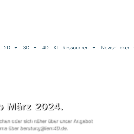
2D
3D
4D
KI
Ressourcen
News-Ticker
ab März 2024.
uchen oder sich näher über unser Angebot
erne über
beratung@lern4D.de
.